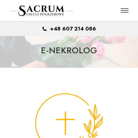
Skip
to
the
content
+48 607 214 086
E-NEKROLOG