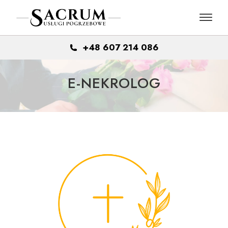
Skip
to
the
content
+48 607 214 086
E-NEKROLOG