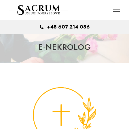
Skip
to
the
content
+48 607 214 086
E-NEKROLOG