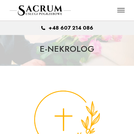
Skip
to
the
content
+48 607 214 086
E-NEKROLOG