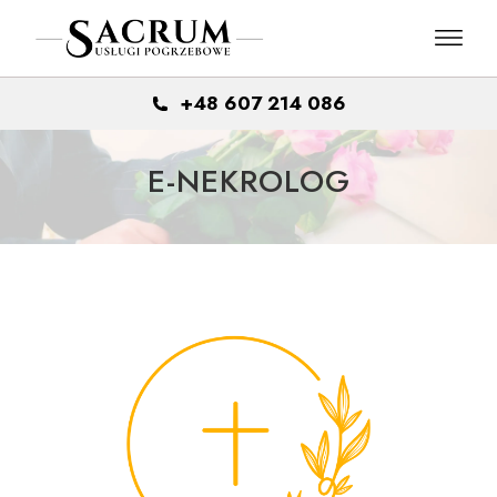
Skip
to
the
content
+48 607 214 086
E-NEKROLOG