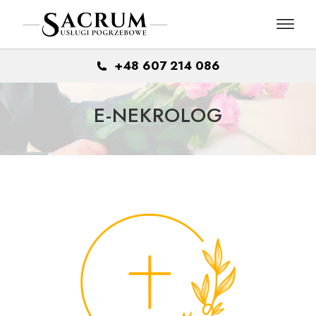
Skip
to
the
content
+48 607 214 086
E-NEKROLOG