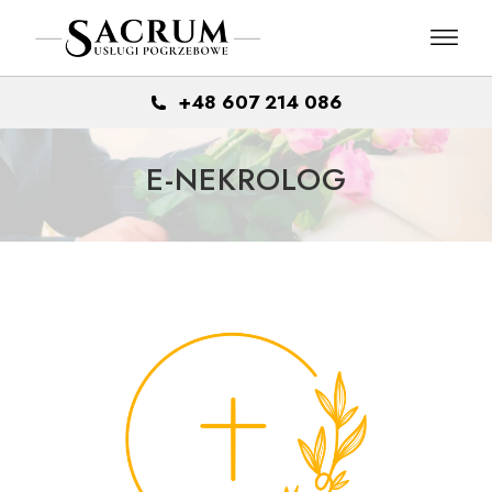
Skip
to
the
content
+48 607 214 086
E-NEKROLOG